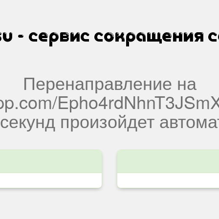
Перенаправление на
tsapp.com/Epho4rdNhnT3JS
секунд произойдет автома