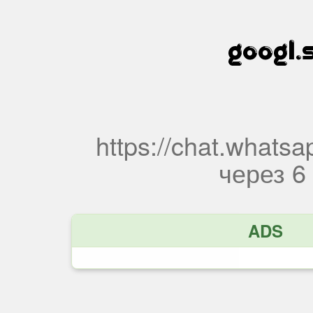
https://chat.wha
через
5
ADS