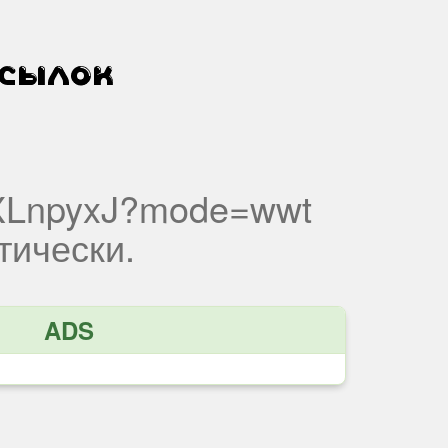
mXLnpyxJ?mode=wwt
тически.
ADS